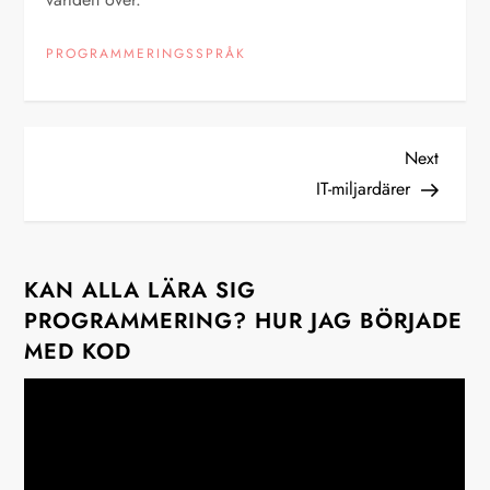
PROGRAMMERINGSSPRÅK
I
Next
Next
Post
IT-miljardärer
n
l
KAN ALLA LÄRA SIG
ä
PROGRAMMERING? HUR JAG BÖRJADE
MED KOD
g
g
s