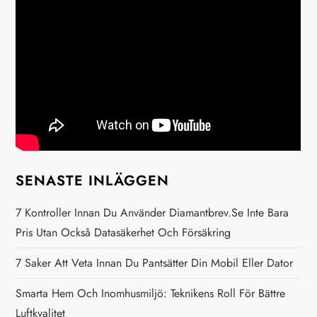
n
a
v
i
g
SENASTE INLÄGGEN
e
7 Kontroller Innan Du Använder Diamantbrev.se Inte Bara
r
Pris Utan Också Datasäkerhet Och Försäkring
i
7 Saker Att Veta Innan Du Pantsätter Din Mobil Eller Dator
n
Smarta Hem Och Inomhusmiljö: Teknikens Roll För Bättre
Luftkvalitet