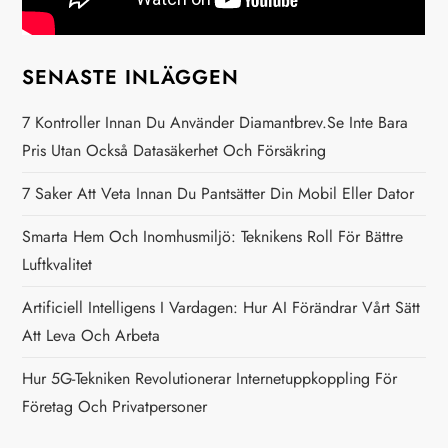
g
SENASTE INLÄGGEN
e
7 Kontroller Innan Du Använder Diamantbrev.se Inte Bara
r
Pris Utan Också Datasäkerhet Och Försäkring
i
7 Saker Att Veta Innan Du Pantsätter Din Mobil Eller Dator
n
Smarta Hem Och Inomhusmiljö: Teknikens Roll För Bättre
Luftkvalitet
g
Artificiell Intelligens I Vardagen: Hur AI Förändrar Vårt Sätt
Att Leva Och Arbeta
Hur 5G-Tekniken Revolutionerar Internetuppkoppling För
Företag Och Privatpersoner