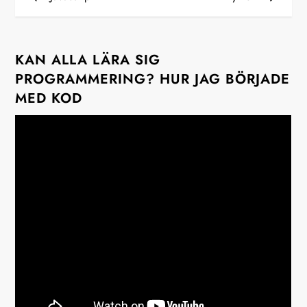
n
l
KAN ALLA LÄRA SIG
ä
PROGRAMMERING? HUR JAG BÖRJADE
MED KOD
g
g
s
n
a
v
i