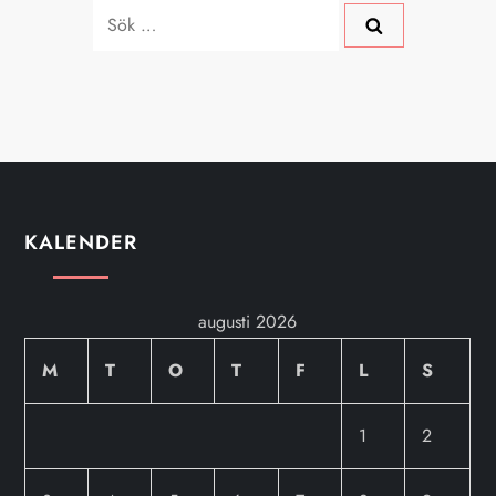
Sök
efter:
KALENDER
augusti 2026
M
T
O
T
F
L
S
1
2